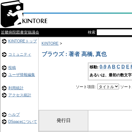
近畿病院図書室協議会
検索
KINTOREトップ
KINTORE
>
ブラウズ : 著者 高橋, 真也
コミュニティ
0-9
A
B
C
D
E
移動:
投稿
ユーザ情報編集
あるいは、最初の数文字
ソート項目:
ソート
利用統計
アクセス統計
ヘルプ
発行日
DSpaceについて