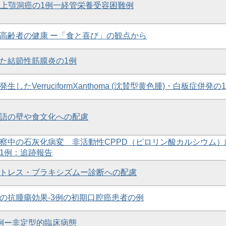
た上顎洞癌の1例一経管栄養受容困難例
高齢者の健康 ー「食と喜び」の観点から
た結節性筋膜炎の1例
したVerruciformXanthoma (沈賛型黄色腫)・白板症併発の
語の壁や食文化への配慮
察中の石灰化病変 非活動性CPPD（ピロリン酸カルシウム）
1例：追跡報告
トレス・ブラキシズムー診断への配慮
の抗腫瘍効果-3例の初期口腔癌患者の例
例ー非定型的臨床病態