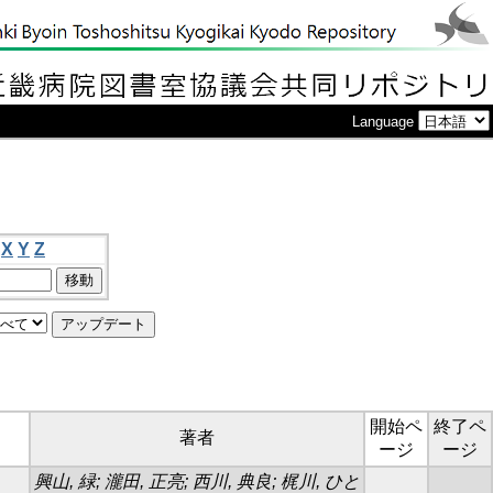
Language
X
Y
Z
開始ペ
終了ペ
著者
ージ
ージ
興山, 緑; 瀧田, 正亮; 西川, 典良; 梶川, ひと