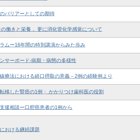
のバリアーとしての期待
口の働きと栄養， 更に消化管化学感覚について
ラムー16年間の特別講演からみた歩み
ンサーボード-病期・病態の多様性
線療法における経口摂取の意義－2例の経験例より
転移した腎癌の1例； かかりつけ歯科医の役割
支援相談ー口腔癌患者の1例から
における継続課題