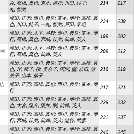
み; 高橋, 真也; 京本, 博行; 川口, 純子; 一
214
217
丸, 智美
瀧田, 正亮; 西川, 典良; 京本, 博行; 高橋, 真
234
239
也; 川口, 純子; 一丸, 智美; 戸田, 常紀
瀧田, 正亮; 木下, 昌毅; 西川, 典良; 京本, 博
199
203
行; 高橋, 真也; 宮城, 佳美; 仙﨑, 英人
瀧田, 正亮; 木下, 昌毅; 西川, 典良; 京本, 博
1例
209
212
行; 高橋, 真也; 仙﨑, 英人
瀧田, 正亮; 西川, 典良; 京本, 博行; 高橋, 真
也; 岸, 靖子; 柳, 美奈子; 阿閉, 塁; 前田, 詠
216
219
美子; 山本, 朋子
結
瀧田, 正亮; 高橋, 真也; 西川, 典良; 京本, 博
217
221
行
瀧田, 正亮; 西川, 典良; 京本, 博行; 高橋, 真
229
232
也; 大倉, 隆介; 阪井, 剛; 仙﨑, 英人
瀧田, 正亮; 高橋, 真也; 西川, 典良; 京本, 博
231
237
行; 宮城, 佳美; 仙﨑, 英人; 池谷, 武彦
瀧田, 正亮; 西川, 典良; 京本, 博行; 高橋, 真
240
245