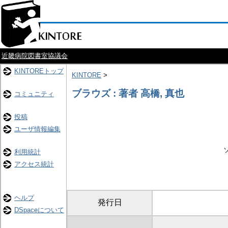
近畿病院図書室協議会
KINTOREトップ
KINTORE
>
ブラウズ : 著者 高橋, 真也
コミュニティ
投稿
ユーザ情報編集
利用統計
アクセス統計
ヘルプ
発行日
DSpaceについて