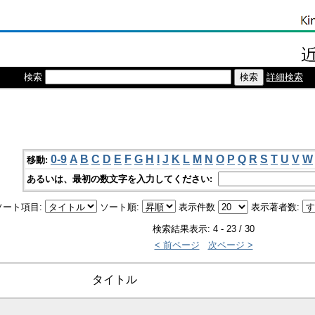
検索
詳細検索
0-9
A
B
C
D
E
F
G
H
I
J
K
L
M
N
O
P
Q
R
S
T
U
V
W
移動:
あるいは、最初の数文字を入力してください:
ソート項目:
ソート順:
表示件数
表示著者数:
検索結果表示: 4 - 23 / 30
< 前ページ
次ページ >
タイトル