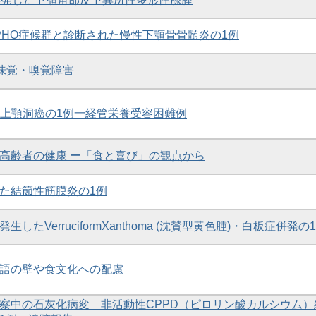
APHO症候群と診断された慢性下顎骨骨髄炎の1例
る味覚・嗅覚障害
た上顎洞癌の1例一経管栄養受容困難例
高齢者の健康 ー「食と喜び」の観点から
た結節性筋膜炎の1例
したVerruciformXanthoma (沈賛型黄色腫)・白板症併発の
語の壁や食文化への配慮
察中の石灰化病変 非活動性CPPD（ピロリン酸カルシウム）