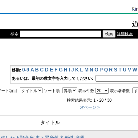
検索
詳細検索
0-9
A
B
C
D
E
F
G
H
I
J
K
L
M
N
O
P
Q
R
S
T
U
V
W
移動:
あるいは、最初の数文字を入力してください:
ソート項目:
ソート順:
表示件数
表示著者数:
検索結果表示: 1 - 20 / 30
次ページ >
タイトル
再発した下顎角部皮下異所性多形性腺腫