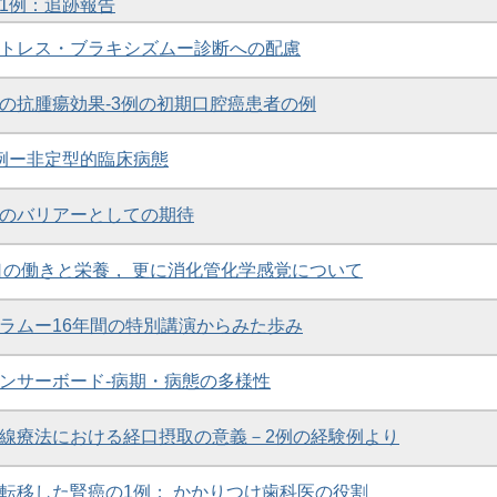
1例：追跡報告
トレス・ブラキシズムー診断への配慮
の抗腫瘍効果-3例の初期口腔癌患者の例
例ー非定型的臨床病態
のバリアーとしての期待
口の働きと栄養， 更に消化管化学感覚について
ラムー16年間の特別講演からみた歩み
ンサーボード-病期・病態の多様性
線療法における経口摂取の意義－2例の経験例より
転移した腎癌の1例； かかりつけ歯科医の役割