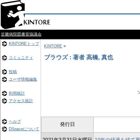
近畿病院図書室協議会
KINTOREトップ
KINTORE
>
ブラウズ : 著者 高橋, 真也
コミュニティ
投稿
ユーザ情報編集
利用統計
アクセス統計
ヘルプ
発行日
DSpaceについて
2021年3月31日水曜日
10年の経過を経て