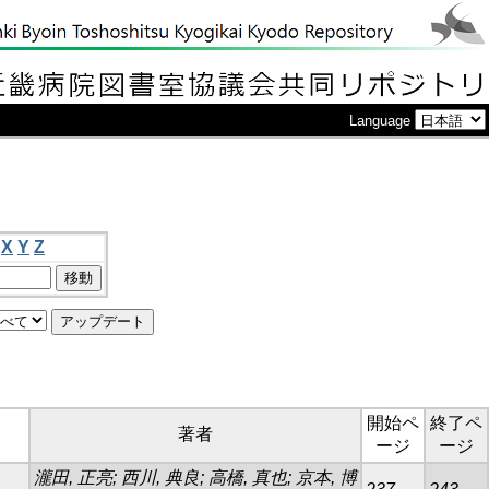
Language
X
Y
Z
開始ペ
終了ペ
著者
ージ
ージ
瀧田, 正亮; 西川, 典良; 高橋, 真也; 京本, 博