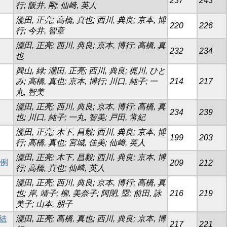
237
243
行; 阪井, 剛; 仙﨑, 英人
瀧田, 正亮; 高橋, 真也; 西川, 典良; 京本, 博
220
226
行; 今井, 智章
瀧田, 正亮; 西川, 典良; 京本, 博行; 高橋, 真
232
234
也
興山, 緑; 瀧田, 正亮; 西川, 典良; 梶川, ひと
み; 高橋, 真也; 京本, 博行; 川口, 純子; 一
214
217
丸, 智美
瀧田, 正亮; 西川, 典良; 京本, 博行; 高橋, 真
234
239
也; 川口, 純子; 一丸, 智美; 戸田, 常紀
瀧田, 正亮; 木下, 昌毅; 西川, 典良; 京本, 博
199
203
行; 高橋, 真也; 宮城, 佳美; 仙﨑, 英人
瀧田, 正亮; 木下, 昌毅; 西川, 典良; 京本, 博
1例
209
212
行; 高橋, 真也; 仙﨑, 英人
瀧田, 正亮; 西川, 典良; 京本, 博行; 高橋, 真
也; 岸, 靖子; 柳, 美奈子; 阿閉, 塁; 前田, 詠
216
219
美子; 山本, 朋子
結
瀧田, 正亮; 高橋, 真也; 西川, 典良; 京本, 博
217
221