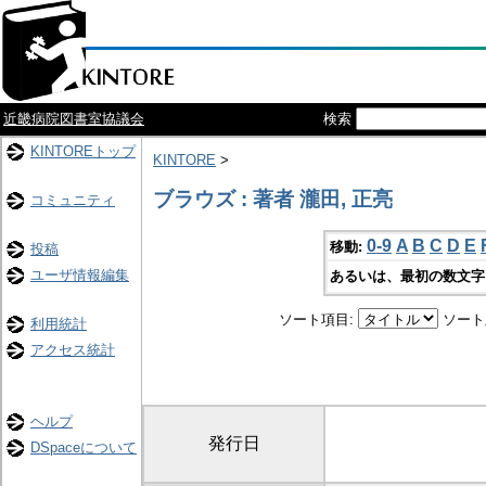
近畿病院図書室協議会
検索
KINTOREトップ
KINTORE
>
ブラウズ : 著者 瀧田, 正亮
コミュニティ
0-9
A
B
C
D
E
移動:
投稿
ユーザ情報編集
あるいは、最初の数文字
ソート項目:
ソート
利用統計
アクセス統計
ヘルプ
発行日
DSpaceについて