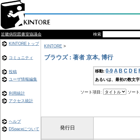
近畿病院図書室協議会
検索
KINTOREトップ
KINTORE
>
ブラウズ : 著者 京本, 博行
コミュニティ
0-9
A
B
C
D
E
移動:
投稿
ユーザ情報編集
あるいは、最初の数文字
ソート項目:
ソート
利用統計
アクセス統計
ヘルプ
発行日
DSpaceについて