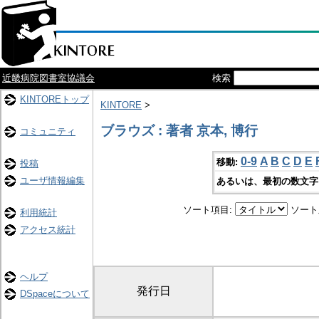
近畿病院図書室協議会
検索
KINTOREトップ
KINTORE
>
ブラウズ : 著者 京本, 博行
コミュニティ
0-9
A
B
C
D
E
移動:
投稿
ユーザ情報編集
あるいは、最初の数文字
ソート項目:
ソート
利用統計
アクセス統計
ヘルプ
発行日
DSpaceについて