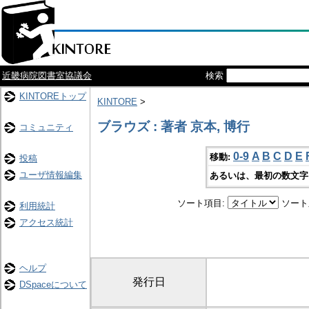
近畿病院図書室協議会
検索
KINTOREトップ
KINTORE
>
ブラウズ : 著者 京本, 博行
コミュニティ
0-9
A
B
C
D
E
移動:
投稿
ユーザ情報編集
あるいは、最初の数文字
ソート項目:
ソート
利用統計
アクセス統計
ヘルプ
発行日
DSpaceについて