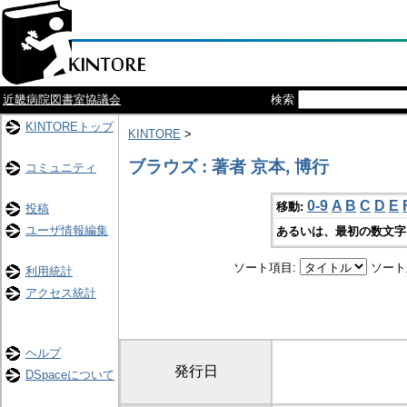
近畿病院図書室協議会
検索
KINTOREトップ
KINTORE
>
ブラウズ : 著者 京本, 博行
コミュニティ
0-9
A
B
C
D
E
移動:
投稿
ユーザ情報編集
あるいは、最初の数文字
ソート項目:
ソート
利用統計
アクセス統計
ヘルプ
発行日
DSpaceについて