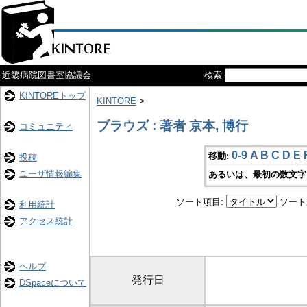
近畿病院図書室協議会
検索
KINTOREトップ
KINTORE
>
ブラウズ : 著者 京本, 博行
コミュニティ
0-9
A
B
C
D
E
移動:
投稿
ユーザ情報編集
あるいは、最初の数文字
ソート項目:
ソート
利用統計
アクセス統計
ヘルプ
発行日
DSpaceについて