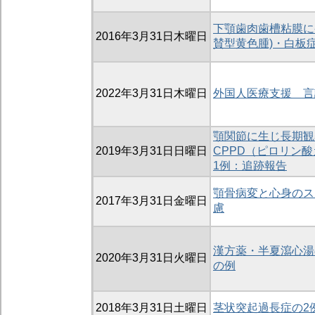
下顎歯肉歯槽粘膜に発生した
2016年3月31日木曜日
賛型黄色腫)・白板
2022年3月31日木曜日
外国人医療支援 言
顎関節に生じ長期観
2019年3月31日日曜日
CPPD（ピロリン
1例：追跡報告
顎骨病変と心身のス
2017年3月31日金曜日
慮
漢方薬・半夏瀉心湯
2020年3月31日火曜日
の例
2018年3月31日土曜日
茎状突起過長症の2