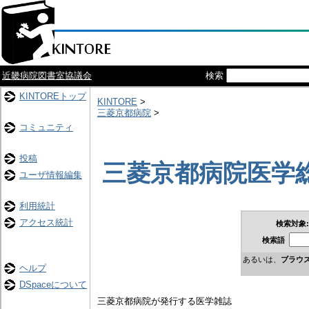
近畿病院図書室協議会
検索
KINTOREトップ
KINTORE
>
三菱京都病院
>
コミュニティ
投稿
三菱京都病院医学
ユーザ情報編集
利用統計
アクセス統計
検索対象:
検索語
あるいは、
ブラウ
ヘルプ
DSpaceについて
三菱京都病院が発行する医学雑誌