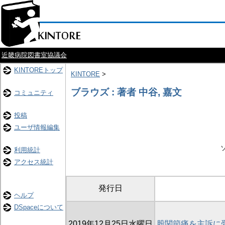
近畿病院図書室協議会
KINTOREトップ
KINTORE
>
ブラウズ : 著者 中谷, 嘉文
コミュニティ
投稿
ユーザ情報編集
利用統計
アクセス統計
発行日
ヘルプ
DSpaceについて
2019年12月25日水曜日
股関節痛を主訴に