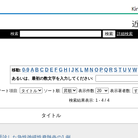
検索
詳細検索
0-9
A
B
C
D
E
F
G
H
I
J
K
L
M
N
O
P
Q
R
S
T
U
V
W
移動:
あるいは、最初の数文字を入力してください:
ソート項目:
ソート順:
表示件数
表示著者数:
検索結果表示: 1 - 4 / 4
タイトル
受診した急性弛緩性脊髄炎の1 例