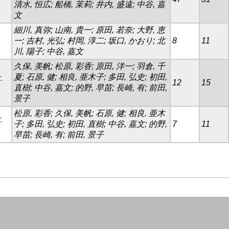
清水, 恒広; 船橋, 茉莉; 井内, 盛遠; 中谷, 嘉
文
細川, 真弥; 山南, 貴一; 原田, 若奈; 大野, 恵
一; 吉村, 光弘; 村岡, 淳二; 坂口, かおり; 北
8
11
川, 陽子; 中谷, 嘉文
久保, 美帆; 松原, 彩香; 原田, 洋一; 羽倉, 千
ン
夏; 石原, 健; 相良, 亜木子; 多田, 弘史; 初田,
12
15
直樹; 中谷, 嘉文; 的野, 早苗; 長崎, 有; 前田,
景子
松原, 彩香; 久保, 美帆; 石原, 健; 相良, 亜木
ン
子; 多田, 弘史; 初田, 直樹; 中谷, 嘉文; 的野,
7
11
早苗; 長崎, 有; 前田, 景子