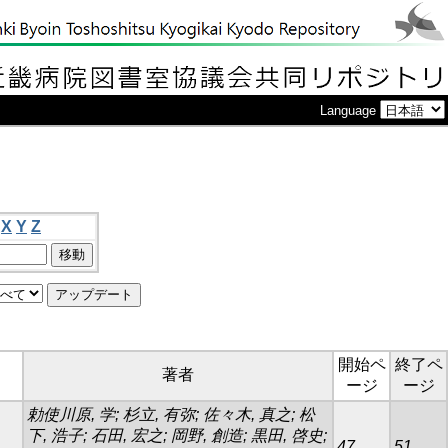
Language
X
Y
Z
開始ペ
終了ペ
著者
ージ
ージ
勅使川原, 学; 杉立, 有弥; 佐々木, 真之; 松
下, 浩子; 石田, 宏之; 岡野, 創造; 黒田, 啓史;
47
51