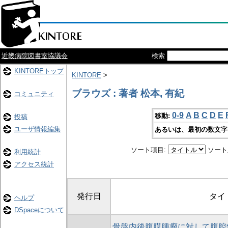
近畿病院図書室協議会
検索
KINTOREトップ
KINTORE
>
ブラウズ : 著者 松本, 有紀
コミュニティ
0-9
A
B
C
D
E
移動:
投稿
ユーザ情報編集
あるいは、最初の数文字
ソート項目:
ソート
利用統計
アクセス統計
発行日
タイ
ヘルプ
DSpaceについて
骨盤内後腹膜腫瘤に対して腹腔