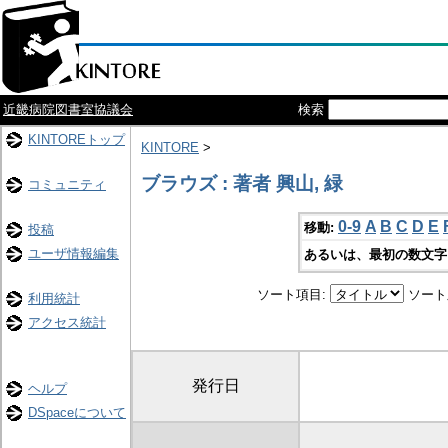
近畿病院図書室協議会
検索
KINTOREトップ
KINTORE
>
ブラウズ : 著者 興山, 緑
コミュニティ
0-9
A
B
C
D
E
移動:
投稿
ユーザ情報編集
あるいは、最初の数文字
ソート項目:
ソート
利用統計
アクセス統計
発行日
ヘルプ
DSpaceについて