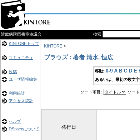
近畿病院図書室協議会
検索
KINTOREトップ
KINTORE
>
ブラウズ : 著者 清水, 恒広
コミュニティ
0-9
A
B
C
D
E
移動:
投稿
ユーザ情報編集
あるいは、最初の数文字
ソート項目:
ソート
利用統計
アクセス統計
ヘルプ
発行日
DSpaceについて