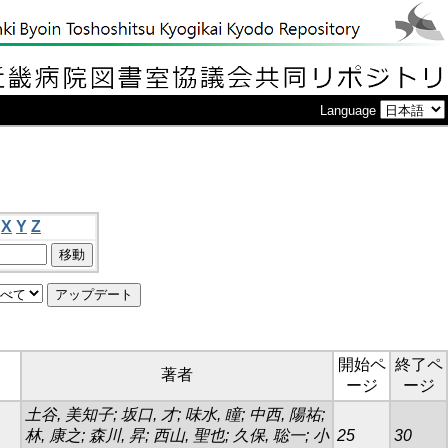
Language
X
Y
Z
開始ペ
終了ペ
著者
ージ
ージ
土谷, 美知子; 坂口, 才; 味水, 瞳; 中西, 陽祐;
林, 康之; 森川, 昇; 西山, 聖也; 久保, 聡一; 小
25
30