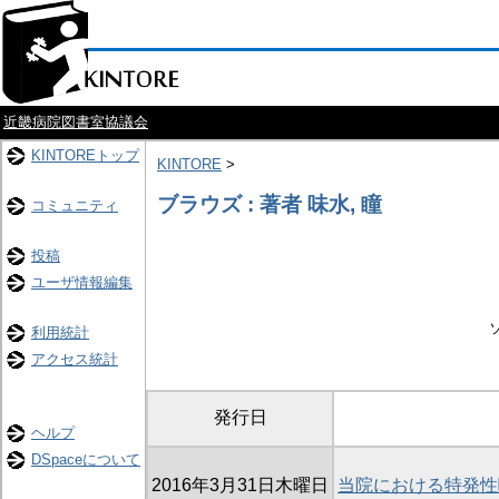
近畿病院図書室協議会
KINTOREトップ
KINTORE
>
ブラウズ : 著者 味水, 瞳
コミュニティ
投稿
ユーザ情報編集
利用統計
アクセス統計
発行日
ヘルプ
DSpaceについて
2016年3月31日木曜日
当院における特発性