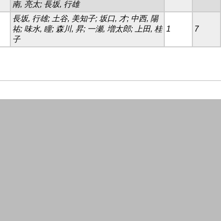
南, 亮太; 長坂, 行雄
長坂, 行雄; 土谷, 美知子; 坂口, 才; 中西, 陽
祐; 味水, 瞳; 森川, 昇; 一瀬, 増太郎; 上田, 桂
1
7
子