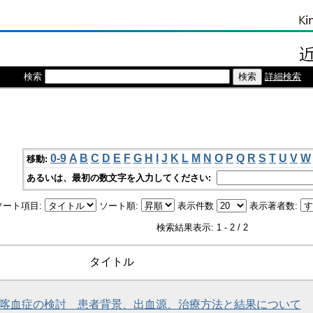
検索
詳細検索
0-9
A
B
C
D
E
F
G
H
I
J
K
L
M
N
O
P
Q
R
S
T
U
V
W
移動:
あるいは、最初の数文字を入力してください:
ソート項目:
ソート順:
表示件数
表示著者数:
検索結果表示: 1 - 2 / 2
タイトル
喀血症の検討 患者背景、出血源、治療方法と結果について