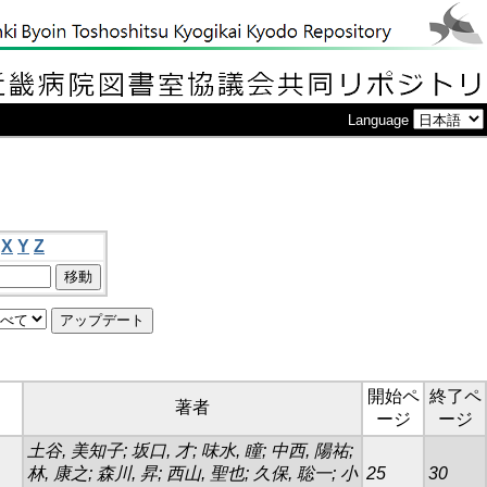
Language
X
Y
Z
開始ペ
終了ペ
著者
ージ
ージ
土谷, 美知子; 坂口, 才; 味水, 瞳; 中西, 陽祐;
林, 康之; 森川, 昇; 西山, 聖也; 久保, 聡一; 小
25
30