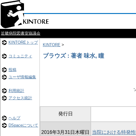
近畿病院図書室協議会
KINTOREトップ
KINTORE
>
ブラウズ : 著者 味水, 瞳
コミュニティ
投稿
ユーザ情報編集
利用統計
アクセス統計
発行日
ヘルプ
DSpaceについて
2016年3月31日木曜日
当院における特発性