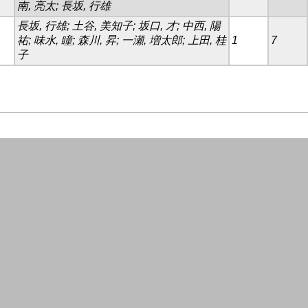
南, 亮太; 長坂, 行雄
長坂, 行雄; 土谷, 美知子; 坂口, 才; 中西, 陽
祐; 味水, 瞳; 森川, 昇; 一瀬, 増太郎; 上田, 桂
1
7
子