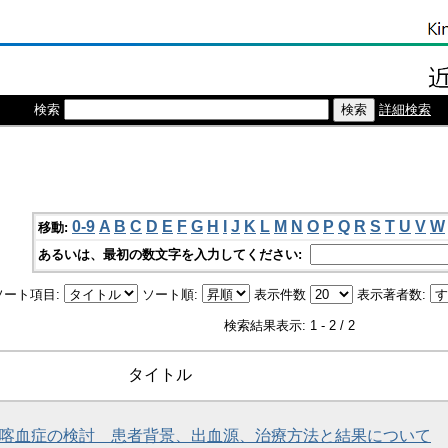
検索
詳細検索
0-9
A
B
C
D
E
F
G
H
I
J
K
L
M
N
O
P
Q
R
S
T
U
V
W
移動:
あるいは、最初の数文字を入力してください:
ソート項目:
ソート順:
表示件数
表示著者数:
検索結果表示: 1 - 2 / 2
タイトル
喀血症の検討 患者背景、出血源、治療方法と結果について