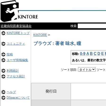
近畿病院図書室協議会
検索
KINTOREトップ
KINTORE
>
ブラウズ : 著者 味水, 瞳
コミュニティ
0-9
A
B
C
D
E
移動:
投稿
ユーザ情報編集
あるいは、最初の数文字
ソート項目:
ソート
利用統計
アクセス統計
発行日
ヘルプ
DSpaceについて