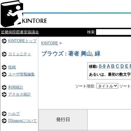
近畿病院図書室協議会
検索
KINTOREトップ
KINTORE
>
ブラウズ : 著者 興山, 緑
コミュニティ
0-9
A
B
C
D
E
移動:
投稿
ユーザ情報編集
あるいは、最初の数文字
ソート項目:
ソート
利用統計
アクセス統計
ヘルプ
発行日
DSpaceについて