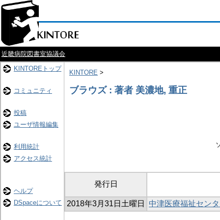
近畿病院図書室協議会
KINTOREトップ
KINTORE
>
ブラウズ : 著者 美濃地, 重正
コミュニティ
投稿
ユーザ情報編集
利用統計
アクセス統計
発行日
ヘルプ
DSpaceについて
2018年3月31日土曜日
中津医療福祉センタ