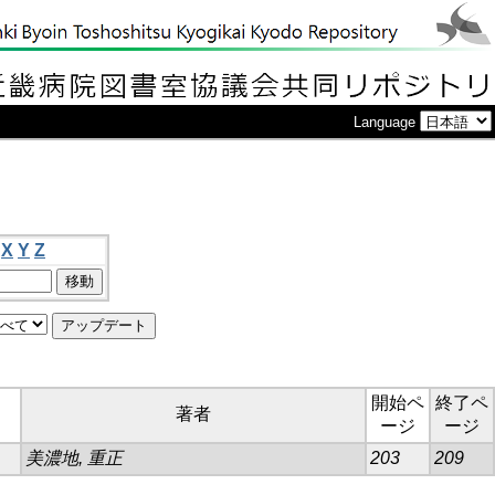
Language
X
Y
Z
開始ペ
終了ペ
著者
ージ
ージ
美濃地, 重正
203
209