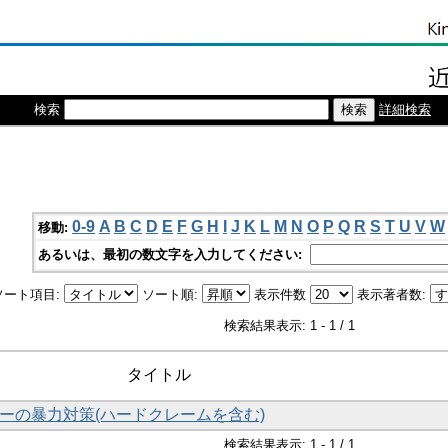
検索
詳細検索
0-9
A
B
C
D
E
F
G
H
I
J
K
L
M
N
O
P
Q
R
S
T
U
V
W
移動:
あるいは、最初の数文字を入力してください:
ソート項目:
ソート順:
表示件数
表示著者数:
検索結果表示: 1 - 1 / 1
タイトル
ーの暴力対策(ハードクレームを含む)
検索結果表示: 1 - 1 / 1