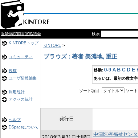
近畿病院図書室協議会
検索
KINTOREトップ
KINTORE
>
ブラウズ : 著者 美濃地, 重正
コミュニティ
0-9
A
B
C
D
E
移動:
投稿
ユーザ情報編集
あるいは、最初の数文字
ソート項目:
ソート
利用統計
アクセス統計
発行日
ヘルプ
DSpaceについて
中津医療福祉センタ
2018年3月31日土曜日