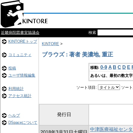
近畿病院図書室協議会
検索
KINTOREトップ
KINTORE
>
ブラウズ : 著者 美濃地, 重正
コミュニティ
0-9
A
B
C
D
E
移動:
投稿
ユーザ情報編集
あるいは、最初の数文字
ソート項目:
ソート
利用統計
アクセス統計
発行日
ヘルプ
DSpaceについて
中津医療福祉センタ
2018年3月31日土曜日