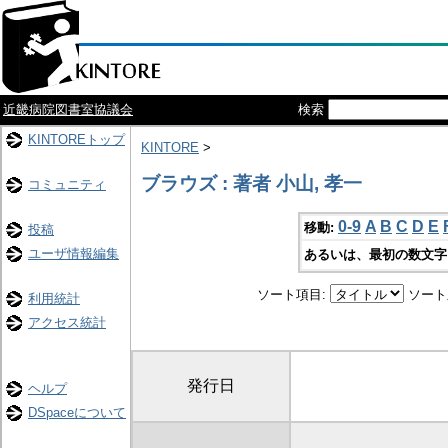
近畿病院図書室協議会
検索
KINTOREトップ
KINTORE
>
ブラウズ : 著者 小山, 孝一
コミュニティ
0-9
A
B
C
D
E
移動:
投稿
ユーザ情報編集
あるいは、最初の数文字
ソート項目:
ソート
利用統計
アクセス統計
発行日
ヘルプ
DSpaceについて