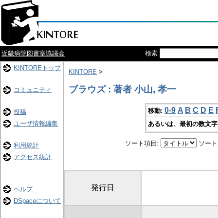
近畿病院図書室協議会
検索
KINTOREトップ
KINTORE
>
ブラウズ : 著者 小山, 孝一
コミュニティ
0-9
A
B
C
D
E
移動:
投稿
ユーザ情報編集
あるいは、最初の数文字
ソート項目:
ソート
利用統計
アクセス統計
発行日
ヘルプ
DSpaceについて