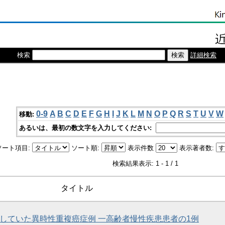
検索
詳細検索
0-9
A
B
C
D
E
F
G
H
I
J
K
L
M
N
O
P
Q
R
S
T
U
V
W
移動:
あるいは、最初の数文字を入力してください:
ソート項目:
ソート順:
表示件数
表示著者数:
検索結果表示: 1 - 1 / 1
タイトル
していた異時性重複癌症例 一高齢者慢性疾患患者の1例