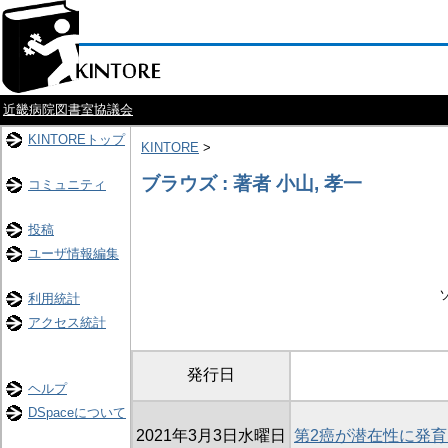
近畿病院図書室協議会
KINTOREトップ
KINTORE
>
ブラウズ : 著者 小山, 孝一
コミュニティ
投稿
ユーザ情報編集
利用統計
アクセス統計
発行日
ヘルプ
DSpaceについて
2021年3月3日水曜日
第2癌が潜在性に発育