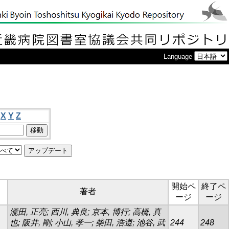
Language
X
Y
Z
開始ペ
終了ペ
著者
ージ
ージ
瀧田, 正亮; 西川, 典良; 京本, 博行; 高橋, 真
也; 阪井, 剛; 小山, 孝一; 柴田, 浩遵; 池谷, 武
244
248