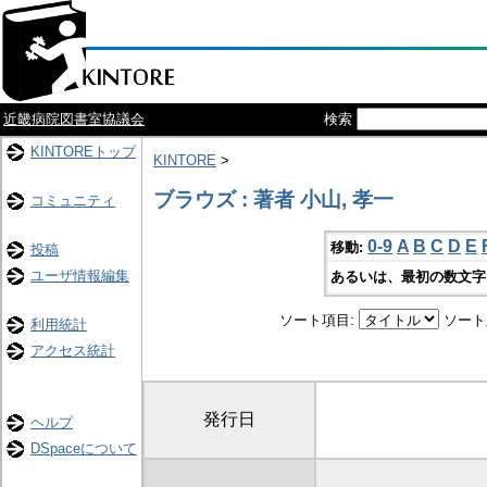
近畿病院図書室協議会
検索
KINTOREトップ
KINTORE
>
ブラウズ : 著者 小山, 孝一
コミュニティ
0-9
A
B
C
D
E
移動:
投稿
ユーザ情報編集
あるいは、最初の数文字
ソート項目:
ソート
利用統計
アクセス統計
発行日
ヘルプ
DSpaceについて