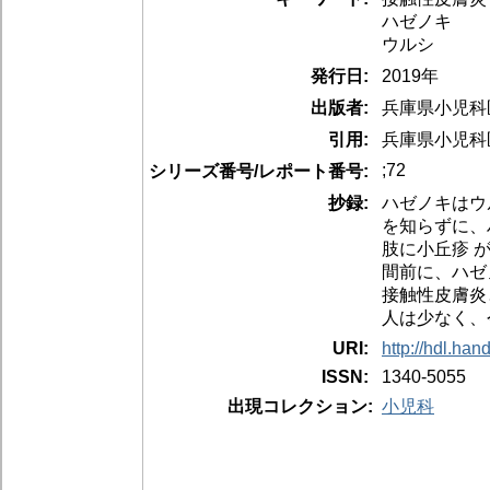
ハゼノキ
ウルシ
発行日:
2019年
出版者:
兵庫県小児科
引用:
兵庫県小児科医会報
;72
シリーズ番号/レポート番号:
抄録:
ハゼノキはウ
を知らずに、
肢に小丘疹 
間前に、ハゼ
接触性皮膚炎
人は少なく、
URI:
http://hdl.han
ISSN:
1340-5055
出現コレクション:
小児科