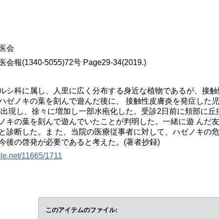
医会
(1340-5055)72号 Page29-34(2019.)
ルシ科に属し、人里に広く分布する身近な植物であるが、接触
ハゼノキの葉を刻んで遊んだ後に、 接触性皮膚炎を発症した児
が出現し、徐々に増加し一部水疱化した。受診2日前に頬部に丘
ノキの葉を刻んで遊んでいたことが判明した。一緒に遊 んだ
と診断した。ま た、当院の医療従事者に対して、ハゼノキの危
今後の啓発が必要であると考えた。(著者抄録)
dle.net/11665/1711
このアイテムのファイル: