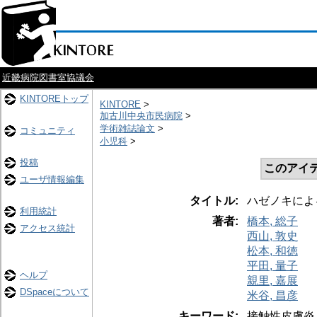
近畿病院図書室協議会
KINTOREトップ
KINTORE
>
加古川中央市民病院
>
学術雑誌論文
>
コミュニティ
小児科
>
投稿
このアイ
ユーザ情報編集
タイトル:
ハゼノキによ
利用統計
著者:
橋本, 総子
アクセス統計
西山, 敦史
松本, 和徳
平田, 量子
ヘルプ
親里, 嘉展
DSpaceについて
米谷, 昌彦
キーワード:
接触性皮膚炎