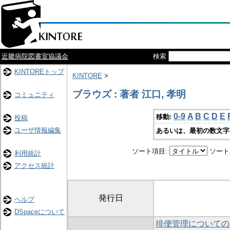
近畿病院図書室協議会
検索
KINTOREトップ
KINTORE
>
ブラウズ : 著者 江口, 孝明
コミュニティ
0-9
A
B
C
D
E
移動:
投稿
ユーザ情報編集
あるいは、最初の数文字
ソート項目:
ソート
利用統計
アクセス統計
発行日
ヘルプ
DSpaceについて
排便管理についての