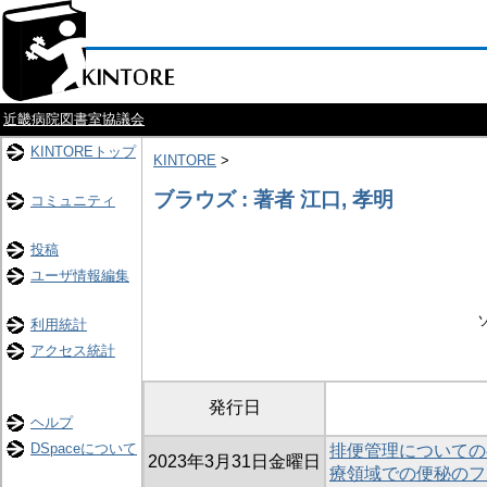
近畿病院図書室協議会
KINTOREトップ
KINTORE
>
ブラウズ : 著者 江口, 孝明
コミュニティ
投稿
ユーザ情報編集
利用統計
アクセス統計
発行日
ヘルプ
DSpaceについて
排便管理についての
2023年3月31日金曜日
療領域での便秘のフ