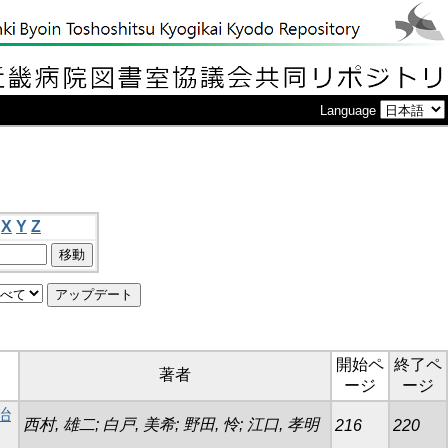
Language
X
Y
Z
開始ペ
終了ペ
著者
ージ
ージ
治
西村, 雄二; 白戸, 美希; 野田, 怜; 江口, 孝明
216
220