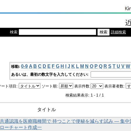
検索
詳細検索
0-9
A
B
C
D
E
F
G
H
I
J
K
L
M
N
O
P
Q
R
S
T
U
V
W
移動:
あるいは、最初の数文字を入力してください:
ソート項目:
ソート順:
表示件数
表示著者数:
検索結果表示: 1 - 1 / 1
タイトル
共通認識を医療職種間で 持つことで便秘を減らす試み — 集中
ローチャート作成一