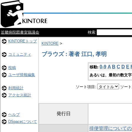
近畿病院図書室協議会
検索
KINTOREトップ
KINTORE
>
ブラウズ : 著者 江口, 孝明
コミュニティ
0-9
A
B
C
D
E
移動:
投稿
ユーザ情報編集
あるいは、最初の数文字
ソート項目:
ソート
利用統計
アクセス統計
発行日
ヘルプ
DSpaceについて
排便管理についての