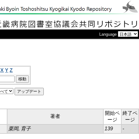
Language
X
Y
Z
開始ペ
終了ペ
著者
ージ
ージ
栗岡, 育子
139
-