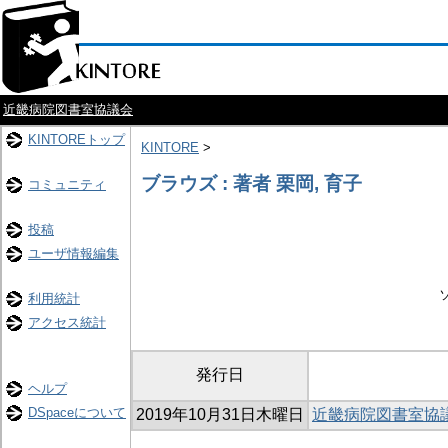
近畿病院図書室協議会
KINTOREトップ
KINTORE
>
ブラウズ : 著者 栗岡, 育子
コミュニティ
投稿
ユーザ情報編集
利用統計
アクセス統計
発行日
ヘルプ
DSpaceについて
2019年10月31日木曜日
近畿病院図書室協議