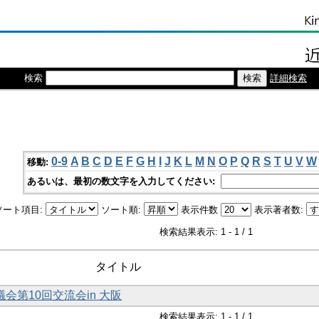
検索
詳細検索
0-9
A
B
C
D
E
F
G
H
I
J
K
L
M
N
O
P
Q
R
S
T
U
V
W
移動:
あるいは、最初の数文字を入力してください:
ソート項目:
ソート順:
表示件数
表示著者数:
検索結果表示: 1 - 1 / 1
タイトル
会第10回交流会in 大阪
検索結果表示: 1 - 1 / 1