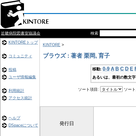
近畿病院図書室協議会
検索
KINTOREトップ
KINTORE
>
ブラウズ : 著者 栗岡, 育子
コミュニティ
0-9
A
B
C
D
E
移動:
投稿
ユーザ情報編集
あるいは、最初の数文字
ソート項目:
ソート
利用統計
アクセス統計
ヘルプ
発行日
DSpaceについて