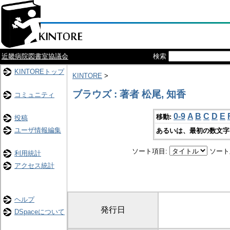
近畿病院図書室協議会
検索
KINTOREトップ
KINTORE
>
ブラウズ : 著者 松尾, 知香
コミュニティ
0-9
A
B
C
D
E
移動:
投稿
ユーザ情報編集
あるいは、最初の数文字
ソート項目:
ソート
利用統計
アクセス統計
ヘルプ
発行日
DSpaceについて