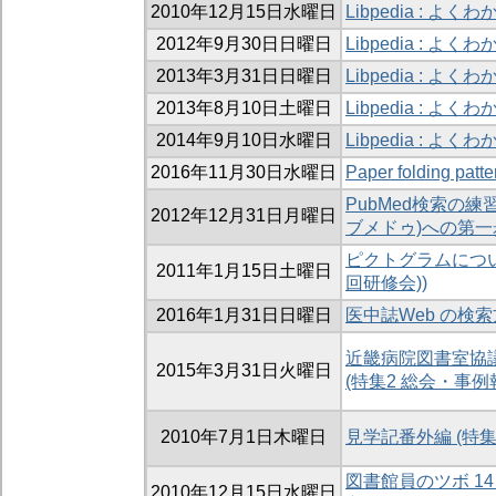
2010年12月15日水曜日
Libpedia : よ
2012年9月30日日曜日
Libpedia : よく
2013年3月31日日曜日
Libpedia : よ
2013年8月10日土曜日
Libpedia : よく
2014年9月10日水曜日
Libpedia : よ
2016年11月30日水曜日
Paper folding patte
PubMed検索の練習
2012年12月31日月曜日
ブメドゥ)への第一
ピクトグラムについ
2011年1月15日土曜日
回研修会))
2016年1月31日日曜日
医中誌Web の検索方
近畿病院図書室協
2015年3月31日火曜日
(特集2 総会・事例
2010年7月1日木曜日
見学記番外編 (特集
図書館員のツボ 14 
2010年12月15日水曜日