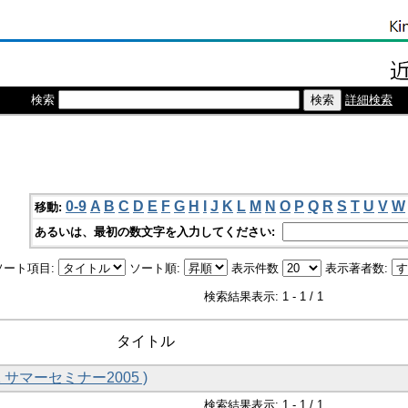
検索
詳細検索
0-9
A
B
C
D
E
F
G
H
I
J
K
L
M
N
O
P
Q
R
S
T
U
V
W
移動:
あるいは、最初の数文字を入力してください:
ソート項目:
ソート順:
表示件数
表示著者数:
検索結果表示: 1 - 1 / 1
タイトル
 サマーセミナー2005 )
検索結果表示: 1 - 1 / 1