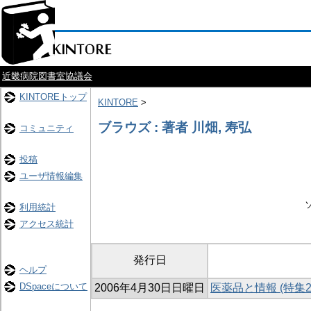
近畿病院図書室協議会
KINTOREトップ
KINTORE
>
ブラウズ : 著者 川畑, 寿弘
コミュニティ
投稿
ユーザ情報編集
利用統計
アクセス統計
発行日
ヘルプ
DSpaceについて
2006年4月30日日曜日
医薬品と情報 (特集2