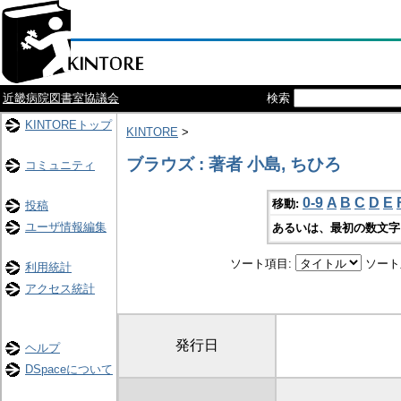
近畿病院図書室協議会
検索
KINTOREトップ
KINTORE
>
ブラウズ : 著者 小島, ちひろ
コミュニティ
0-9
A
B
C
D
E
移動:
投稿
ユーザ情報編集
あるいは、最初の数文字
ソート項目:
ソート
利用統計
アクセス統計
発行日
ヘルプ
DSpaceについて