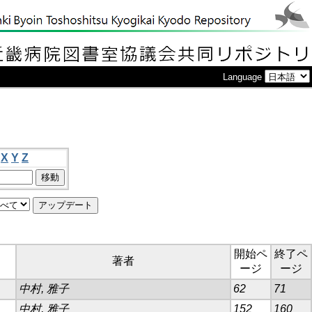
Language
X
Y
Z
開始ペ
終了ペ
著者
ージ
ージ
中村, 雅子
62
71
中村, 雅子
152
160