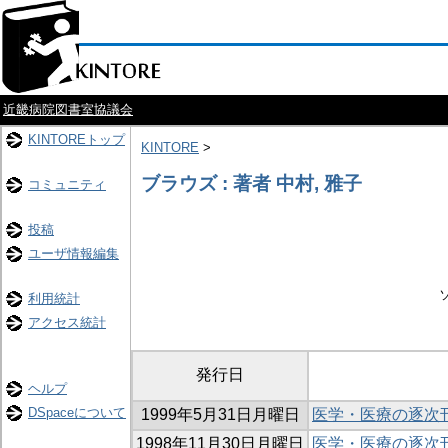
近畿病院図書室協議会
KINTOREトップ
KINTORE
>
ブラウズ : 著者 中村, 雅子
コミュニティ
投稿
ユーザ情報編集
利用統計
アクセス統計
発行日
ヘルプ
DSpaceについて
1999年5月31日月曜日
医学・医療の逐次
1998年11月30日月曜日
医学・医療の逐次