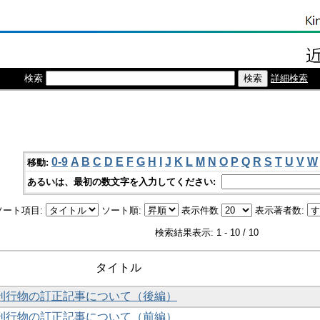
検索
詳細検索
0-9
A
B
C
D
E
F
G
H
I
J
K
L
M
N
O
P
Q
R
S
T
U
V
W
移動:
あるいは、最初の数文字を入力してください:
ソート項目:
ソート順:
表示件数
表示著者数:
検索結果表示: 1 - 10 / 10
タイトル
刊行物の訂正記事について（後編）
刊行物の訂正記事について（前編）