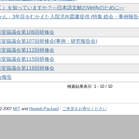
）を知っていますか？―日本語文献のVerifyのために―
ん」3年目をむかえた入院児向図書提供 (特集 総会・事例報告
書室協議会第106回研修会
図書室協議会第107回研修会(事例・研究報告会)
書室協議会第112回研修会
書室協議会第115回研修会
書室協議会第118回研修会
強会報告
検索結果表示: 1 - 10 / 10
02-2007
MIT
and
Hewlett-Packard
-
ご意見をお寄せください